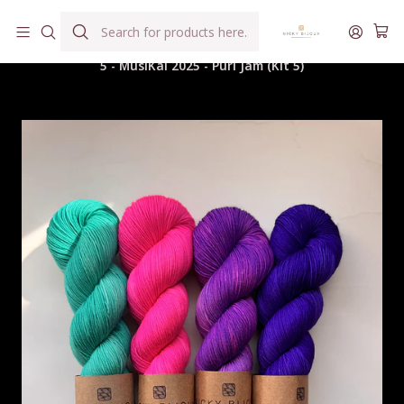
Hilados teñidos a mano con agua reutilizada
Home
Hilados
Kits, Box, Colaboraciones
5 - MusiKal 2025 - Purl Jam (Kit 5)