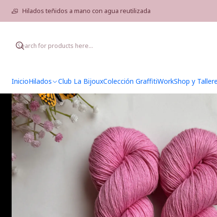
Ho
Hilados teñidos a mano con agua reutilizada
Inicio
Hilados
Club La Bijoux
Colección Graffiti
WorkShop y Taller