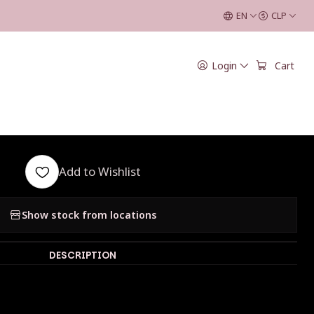
Rosa
EN
CLP
|
Login
Cart
n Pima Fingering
- Rosa
Add to Wishlist
Show stock from locations
DESCRIPTION