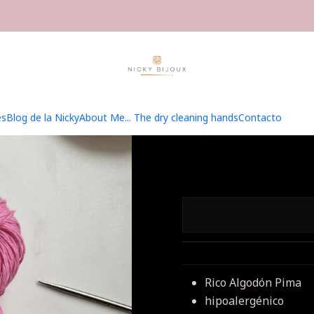
me
Hilados
Algodón Pima Fingering
Algodón Pima Fingering - 
Algodó
es
Blog de la Nicky
About Me... The dry cleaning hands
Contacto
Rico Algodón Pima
hipoalergénico