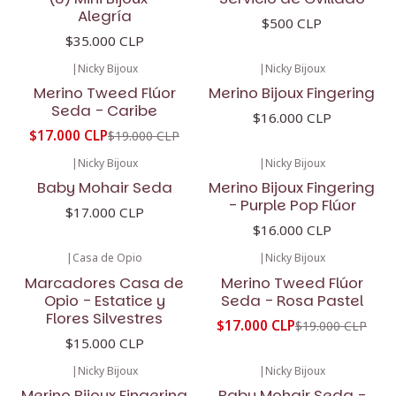
Alegría
$500 CLP
$35.000 CLP
|
Nicky Bijoux
|
Nicky Bijoux
-11%
OFF
Merino Tweed Flúor
Merino Bijoux Fingering
Seda - Caribe
$16.000 CLP
$17.000 CLP
$19.000 CLP
|
Nicky Bijoux
|
Nicky Bijoux
Baby Mohair Seda
Merino Bijoux Fingering
- Purple Pop Flúor
$17.000 CLP
$16.000 CLP
|
Casa de Opio
|
Nicky Bijoux
-11%
OFF
Marcadores Casa de
Merino Tweed Flúor
Opio - Estatice y
Seda - Rosa Pastel
Flores Silvestres
$17.000 CLP
$19.000 CLP
$15.000 CLP
|
Nicky Bijoux
|
Nicky Bijoux
Merino Bijoux Fingering
Baby Mohair Seda -