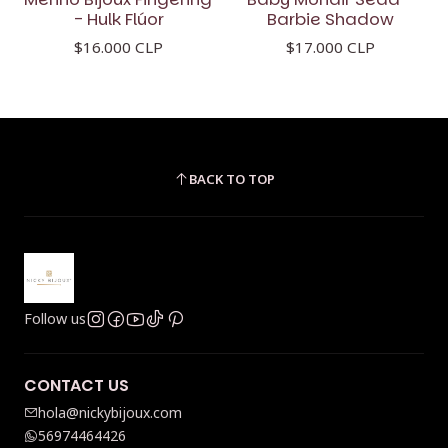
- Hulk Flúor
Barbie Shadow
$16.000 CLP
$17.000 CLP
BACK TO TOP
Follow us
CONTACT US
hola@nickybijoux.com
56974464426