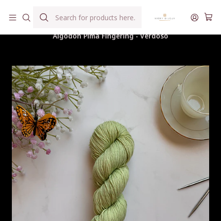
Hilados teñidos a mano con agua reutilizada
Home
Hilados
Algodón Pima Fingering
Algodón Pima Fingering - Verdoso