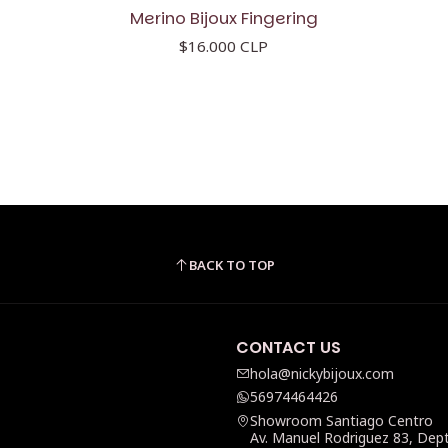
Merino Bijoux Fingering
$16.000 CLP
BACK TO TOP
CONTACT US
hola@nickybijoux.com
56974464426
Showroom Santiago Centro
Av. Manuel Rodriguez 83, Dep