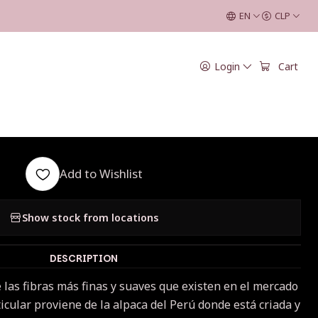
Verde
EN
CLP
|
Login
Cart
lpaca Bijoux Lace
- Verde
Add to Wishlist
Show stock from locations
DESCRIPTION
 las fibras más finas y suaves que existen en el mercado
rticular proviene de la alpaca del Perú donde está criada y