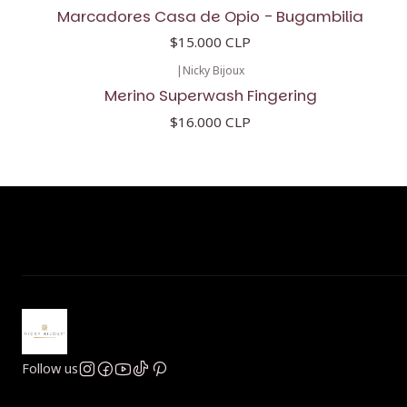
Marcadores Casa de Opio - Bugambilia
$15.000 CLP
|
Nicky Bijoux
Merino Superwash Fingering
$16.000 CLP
Follow us