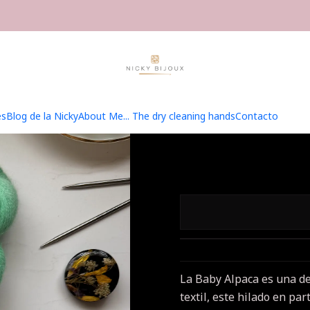
me
Hilados
Baby Alpaca Bijoux Lace
Baby Alpaca Bijoux Lace - 
Baby A
es
Blog de la Nicky
About Me... The dry cleaning hands
Contacto
La Baby Alpaca es una de
textil, este hilado en pa