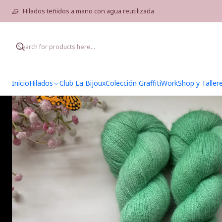
Ho
Hilados teñidos a mano con agua reutilizada
Inicio
Hilados
Club La Bijoux
Colección Graffiti
WorkShop y Taller