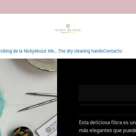
Hilados
Baby Mohair Iridiscente
Baby Mohair Iridiscente - Mar
Baby M
-
es
Blog de la Nicky
About Me... The dry cleaning hands
Contacto
Esta deliciosa fibra es u
más elegantes que puedes