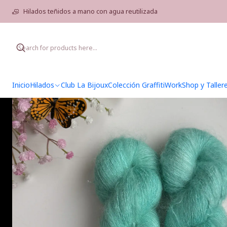
Home
Hilados teñidos a mano con agua reutilizada
Inicio
Hilados
Club La Bijoux
Colección Graffiti
WorkShop y Taller