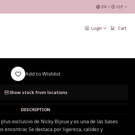
 Caribe
EN
CLP
|
Login
Cart
ohair Iridiscente
 Mar Caribe
Add to Wishlist
Show stock from locations
DESCRIPTION
n plus exclusivo de Nicky Bijoux y es una de las bases
 encontrar, Se destaca por ligereza, calidez y