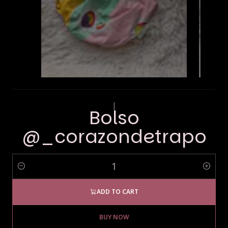
|
Bolso
@_corazondetrapo
Quantity
ADD TO CART
BUY NOW