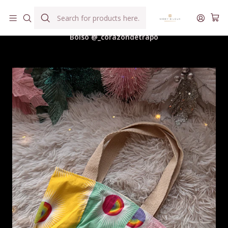
Hilados teñidos a mano con agua reutilizada
Home
Hilados
Accesorios y Complementos Tejeriles
Bolso @_corazondetrapo