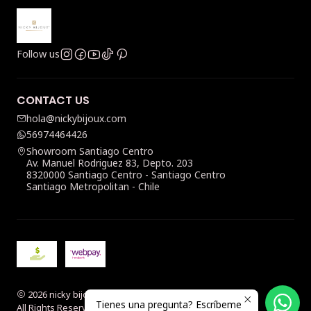
Follow us
CONTACT US
hola@nickybijoux.com
56974464426
Showroom Santiago Centro
Av. Manuel Rodriguez 83, Depto. 203
8320000 Santiago Centro - Santiago Centro
Santiago Metropolitan - Chile
2026 nicky bijoux.
Tienes una pregunta? Escríbeme
All Rights Reserved.
Powered by Jumpseller
.