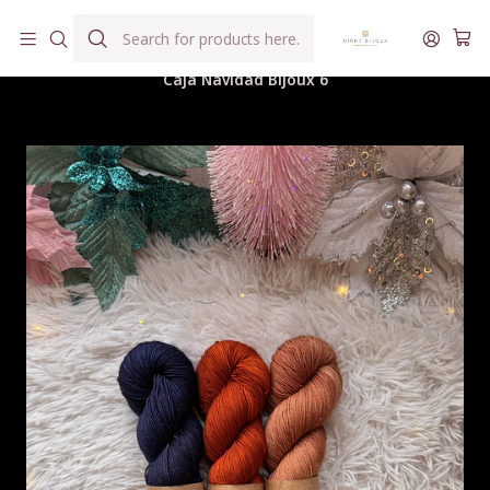
Hilados teñidos a mano con agua reutilizada
Home
Hilados
Caja Navidad Bijoux
Caja Navidad Bijoux 6