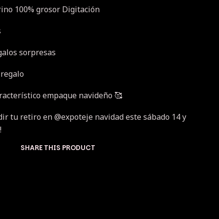
rino 100% grosor Digitación
s
galos sorpresas
 regalo
racterístico empaque navideño 🥰
r tu retiro en @expoteje navidad este sábado 14 y
!
SHARE THIS PRODUCT