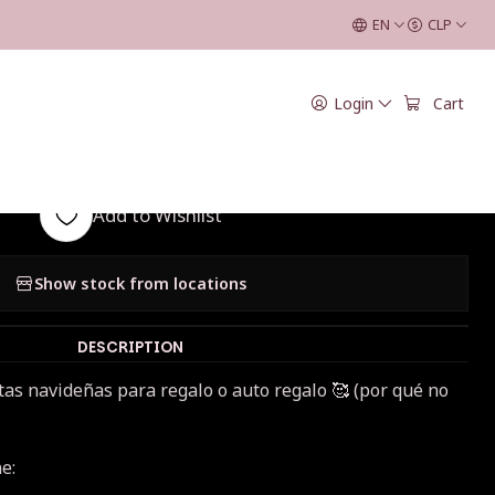
EN
CLP
|
Login
Cart
Navidad Bijoux 4
Add to Wishlist
Show stock from locations
DESCRIPTION
itas navideñas para regalo o auto regalo 🥰 (por qué no
e: