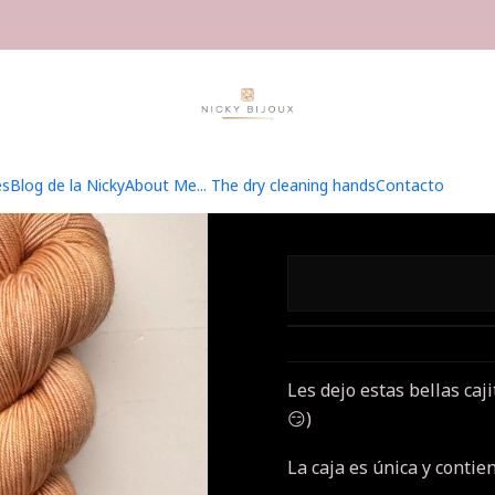
Home
Hilados
Caja Navidad Bijoux
Caja Navidad Bijoux 4
Caja 
es
Blog de la Nicky
About Me... The dry cleaning hands
Contacto
Les dejo estas bellas caj
😏)
La caja es única y contien