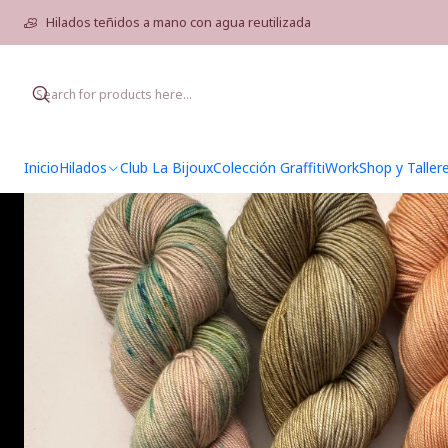
Hilados teñidos a mano con agua reutilizada
Inicio
Hilados
Club La Bijoux
Colección Graffiti
WorkShop y Taller