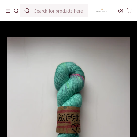
Hilados teñidos a mano con agua reutilizada
Home
Hilados
Art Graffiti
Graffiti Bijoux - Caribe Rocks!