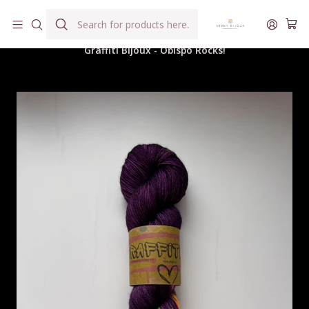
Hilados teñidos a mano con agua reutilizada
Home
Hilados
Art Graffiti
Graffiti Bijoux - Obispo Rocks!