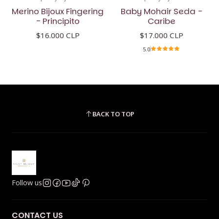
Merino Bijoux Fingering
Baby Mohair Seda -
- Principito
Caribe
$16.000 CLP
$17.000 CLP
5.0
BACK TO TOP
Follow us
CONTACT US