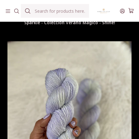
Hilados teñidos a mano con agua reutilizada
Home
Hilados
Merino Superwash Sock Lurex
Sparkle - Colección Verano Mágico - Shine!