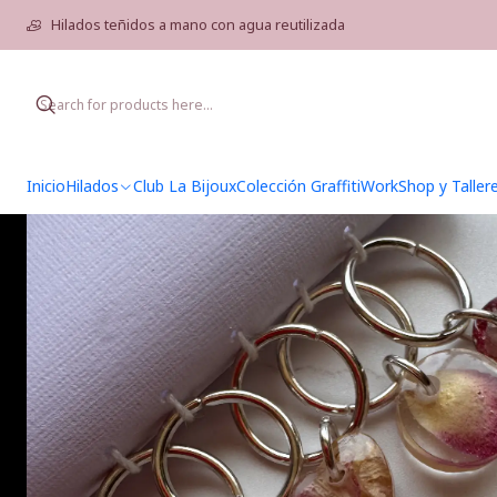
Home
Hi
Hilados teñidos a mano con agua reutilizada
Inicio
Hilados
Club La Bijoux
Colección Graffiti
WorkShop y Taller