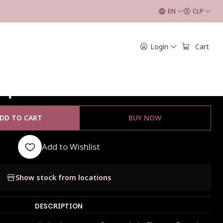
pio - Rosa
EN
CLP
|
Login
Cart
adores Casa de
Opio - Rosa
DD TO CART
BUY NOW
Add to Wishlist
Show stock from locations
DESCRIPTION