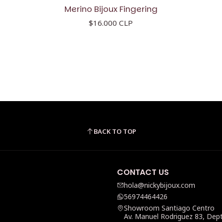
Merino Bijoux Fingering
$16.000 CLP
BACK TO TOP
CONTACT US
hola@nickybijoux.com
56974464426
Showroom Santiago Centro
Av. Manuel Rodriguez 83, Dep