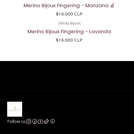
Merino Bijoux Fingering - Manzana 🍏
$16.000 CLP
|
Nicky Bijoux
Merino Bijoux Fingering - Lavanda
$16.000 CLP
Follow us