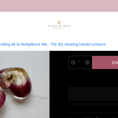
lados
Accesorios y Complementos Tejeriles
Marcadores Casa de O
Marc
es
Blog de la Nicky
About Me... The dry cleaning hands
Contacto
A
Quantity