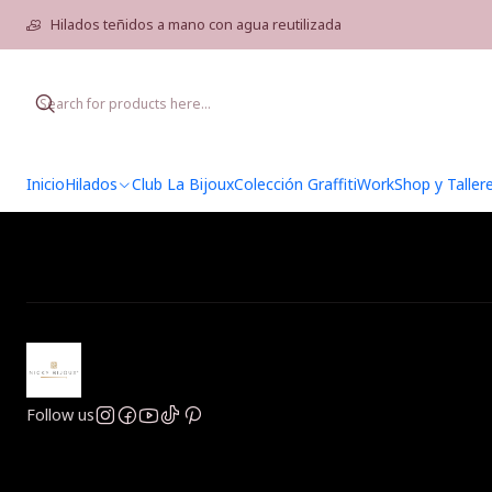
Hilados teñidos a mano con agua reutilizada
Inicio
Hilados
Club La Bijoux
Colección Graffiti
WorkShop y Taller
Follow us