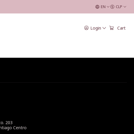
EN
CLP
o
Login
Cart
to. 203
ntiago Centro