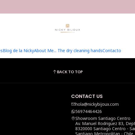
Home
Hilados
100% pure DK Merino
100% pure DK Merin
es
Blog de la Nicky
About Me... The dry cleaning hands
Contacto
BACK TO TOP
CONTACT US
hola@nickybijoux.com
56974464426
Showroom Santiago Centro
Av. Manuel Rodriguez 83, Dep
8320000 Santiago Centro - Sa
Santiago Metropolitan - Chile