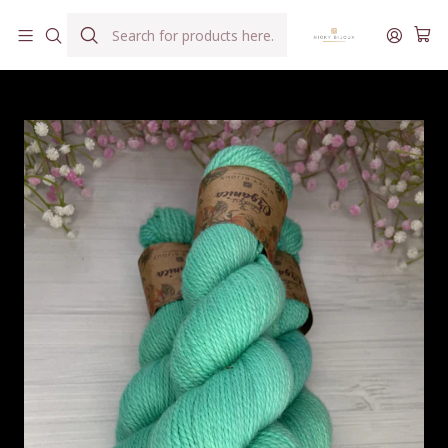
Hilados teñidos a mano con agua reutilizada
Home
Hilados
Merino Orgánica DK
Merino Orgánica DK