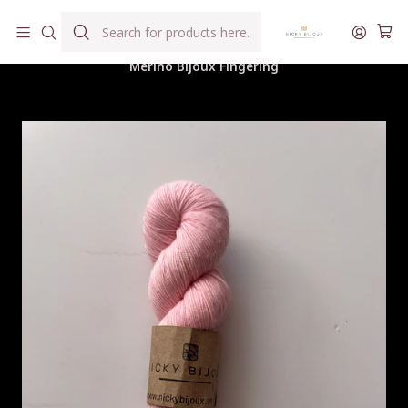
Hilados teñidos a mano con agua reutilizada
Home
Hilados
Merino Bijoux Fingering
Merino Bijoux Fingering