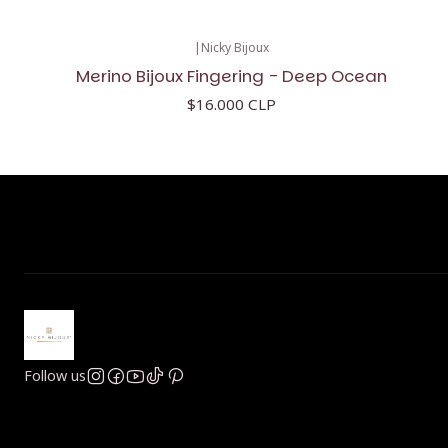
|
Nicky Bijoux
Merino Bijoux Fingering - Deep Ocean
$16.000 CLP
Follow us