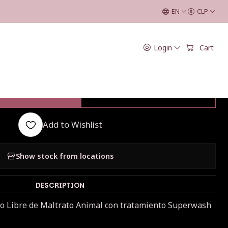
EN
CLP
|
Login
Cart
 Bijoux Fingering
DD TO CART
BUY NOW
Add to Wishlist
Show stock from locations
DESCRIPTION
o Libre de Maltrato Animal con tratamiento Superwash