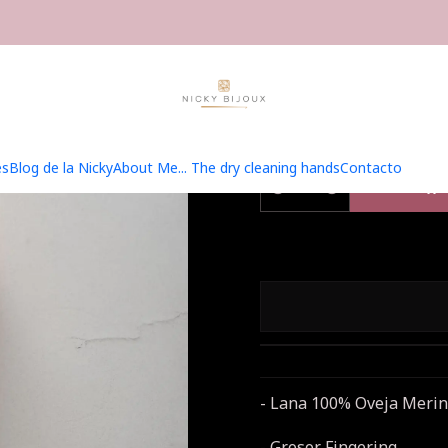
Home
Hilados
Merino Bijoux Fingering
Merino Bijoux Fingering
Merino
es
Blog de la Nicky
About Me... The dry cleaning hands
Contacto
A
Quantity
- Lana 100% Oveja Merin
- Grosor Fingering