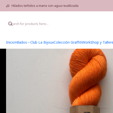
Hilados teñidos a mano con agua reutilizada
Inicio
Hilados
Club La Bijoux
Colección Graffiti
WorkShop y Taller