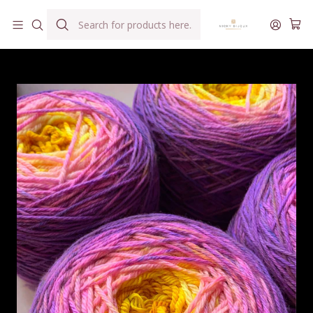
Hilados teñidos a mano con agua reutilizada
Home
Hilados
Servicio de Ovillado
Servicio de Ovillado