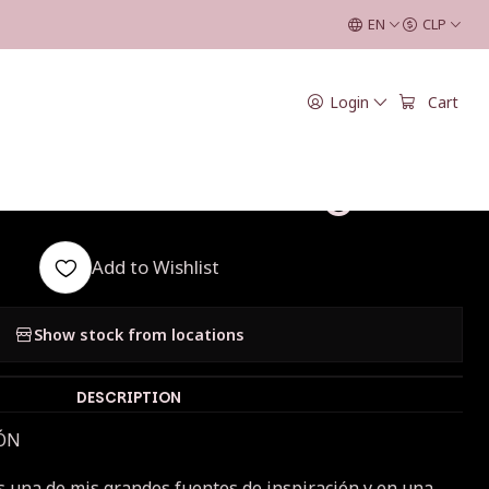
lla 1, 2 y 3
EN
CLP
|
Login
Cart
p Constelación -
eo Talla 1, 2 y 3
Add to Wishlist
Show stock from locations
DESCRIPTION
RÓN
 es una de mis grandes fuentes de inspiración y en una