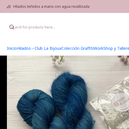
Home
Hil
Hilados teñidos a mano con agua reutilizada
Inicio
Hilados
Club La Bijoux
Colección Graffiti
WorkShop y Taller