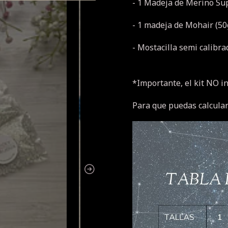
- 1 Madeja de Merino Sup
- 1 madeja de Mohair (50
- Mostacilla semi calibrad
*Importante, el kit NO i
Para que puedas calcular t