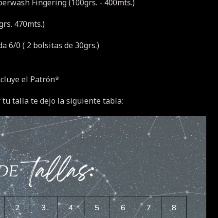
erwash Fingering (100grs. - 400mts.)
grs. 470mts.)
a 6/0 ( 2 bolsitas de 30grs.)
ncluye el Patrón*
u talla te dejo la siguiente tabla: