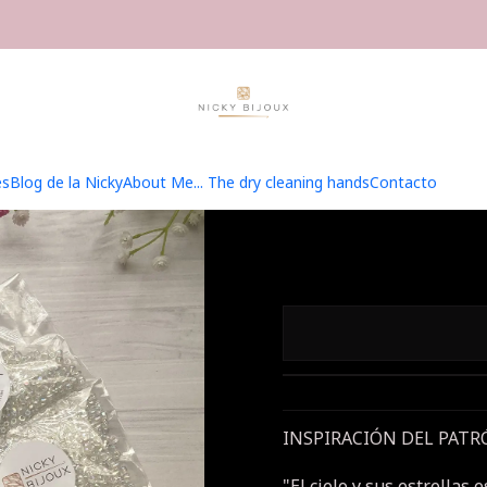
ados
Kits, Box, Colaboraciones
Kit Top Constelación - Petróleo Ta
Kit To
Petról
es
Blog de la Nicky
About Me... The dry cleaning hands
Contacto
INSPIRACIÓN DEL PAT
"El cielo y sus estrellas