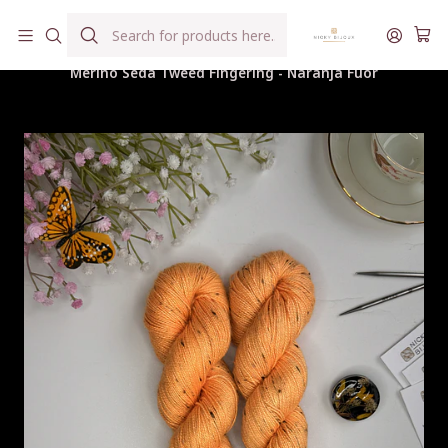
Hilados teñidos a mano con agua reutilizada
Home
Hilados
Merino Seda Tweed Fingering
Merino Seda Tweed Fingering - Naranja Fúor