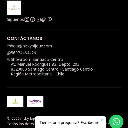
Síguenos
CONTÁCTANOS
hola@nickybijoux.com
56974464426
Showroom Santiago Centro
Av. Manuel Rodriguez 83, Depto. 203
8320000 Santiago Centro - Santiago Centro
Región Metropolitana - Chile
2026 nicky bijoux.
Tienes una pregunta? Escríbeme
Todos los derechos reservados.
Desarrollado por Jumpseller
.