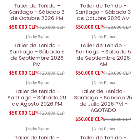
-58%
OFF
-58%
OFF
Taller de Teñido -
Taller de Teñido -
Santiago - Sábado 3
Santiago - Sábado 3
de Octubre 2026 PM
de Octubre 2026 AM
$50.000 CLP
$50.000 CLP
$120.000 CLP
$120.000 CLP
|
Nicky Bijoux
|
Nicky Bijoux
-58%
OFF
-58%
OFF
Taller de Teñido -
Taller de Teñido -
Santiago - Sábado 5
Santiago - Sábado 5
de Septiembre 2026
de Septiembre 2026
PM
AM
$50.000 CLP
$50.000 CLP
$120.000 CLP
$120.000 CLP
|
Nicky Bijoux
|
Nicky Bijoux
-58%
OFF
-58%
OFF
Taller de teñido-
Taller de Teñido-
No disponible
Santiago - Sábado 29
Santiago - Sábado 25
de Agosto 2026 PM
de Julio 2026 PM -
AGOTADO
$50.000 CLP
$120.000 CLP
$50.000 CLP
$120.000 CLP
|
Nicky Bijoux
|
Nicky Bijoux
-58%
OFF
-58%
OFF
Taller de teñido-
Taller de Teñido -