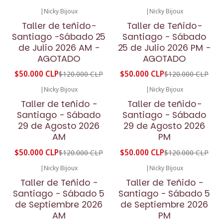
|
Nicky Bijoux
|
Nicky Bijoux
-58%
OFF
-58%
OFF
Taller de teñido-
Taller de Teñido-
No disponible
No disponible
Santiago -Sábado 25
Santiago - Sábado
de Julio 2026 AM -
25 de Julio 2026 PM -
AGOTADO
AGOTADO
$50.000 CLP
$50.000 CLP
$120.000 CLP
$120.000 CLP
|
Nicky Bijoux
|
Nicky Bijoux
-58%
OFF
-58%
OFF
Taller de teñido -
Taller de teñido-
Santiago - Sábado
Santiago - Sábado
29 de Agosto 2026
29 de Agosto 2026
AM
PM
$50.000 CLP
$50.000 CLP
$120.000 CLP
$120.000 CLP
|
Nicky Bijoux
|
Nicky Bijoux
-58%
OFF
-58%
OFF
Taller de Teñido -
Taller de Teñido -
Santiago - Sábado 5
Santiago - Sábado 5
de Septiembre 2026
de Septiembre 2026
AM
PM