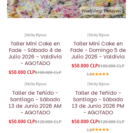
|
Nicky Bijoux
|
Nicky Bijoux
-50%
OFF
-50%
OFF
Taller Mini Cake en
Taller Mini Cake en
No disponible
Fade - Sábado 4 de
Fade - Domingo 5 de
Julio 2026 - Valdivia
Julio 2026 - Valdivia
- AGOTADO
$50.000 CLP
$100.000 CLP
$50.000 CLP
$100.000 CLP
5.0
|
Nicky Bijoux
|
Nicky Bijoux
-58%
OFF
-58%
OFF
Taller de Teñido -
Taller de Teñido -
No disponible
No disponible
Santiago - Sábado
Santiago - Sábado
13 de Junio 2026 AM
13 de Junio 2026 PM
- AGOTADO
- AGOTADO
$50.000 CLP
$50.000 CLP
$120.000 CLP
$120.000 CLP
5.0