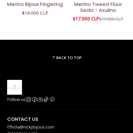
-11%
OFF
Merino Bijoux Fingering
Merino Tweed Flúor
Seda - Azulino
$16.000 CLP
$17.000 CLP
$19.000 CLP
BACK TO TOP
Follow us
CONTACT US
hola@nickybijoux.com