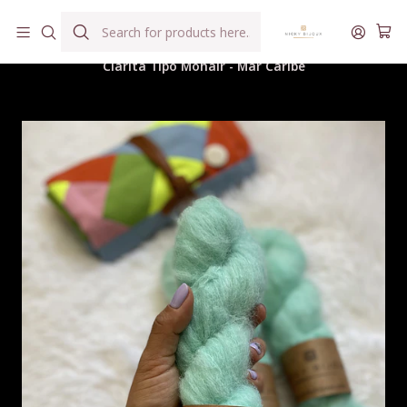
Hilados teñidos a mano con agua reutilizada
Home
Hilados
Clarita Tipo Mohair
Clarita Tipo Mohair - Mar Caribe