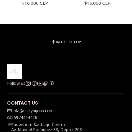
$16.000 CLP
$16.000 CLP
BACK TO TOP
Follow us
CONTACT US
hola@nickybijoux.com
56974464426
Showroom Santiago Centro
Av. Manuel Rodriguez 83, Depto. 203