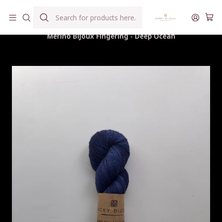
Hilados teñidos a mano con agua reutilizada
Home
Hilados
Merino Bijoux Fingering
Merino Bijoux Fingering - Deep Ocean