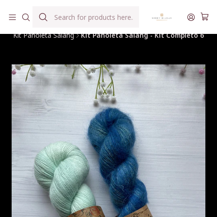
Hilados teñidos a mano con agua reutilizada
Home
Hilados
Kits, Box, Colaboraciones
Kit Pañoleta Salang
Kit Pañoleta Salang - Kit Completo 6