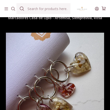
Hilados teñidos a mano con agua reutilizada
Home
Hilados
Accesorios y Complementos Tejeriles
Marcadores Casa de Opio - Artemisa, Siempreviva, Rosa