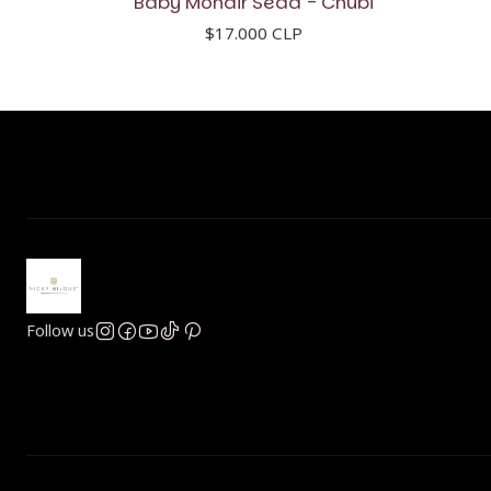
Baby Mohair Seda - Chubi
$17.000 CLP
Follow us