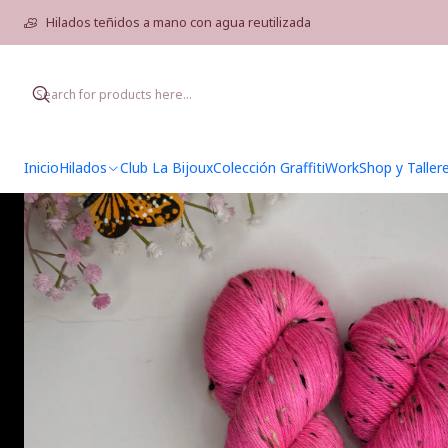
Hilados teñidos a mano con agua reutilizada
Inicio
Hilados
Club La Bijoux
Colección Graffiti
WorkShop y Taller