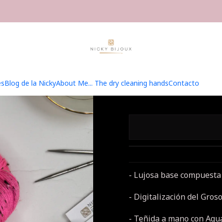
Home
Hilados
Merino Tweed Fingering
Merino Tweed Fingerin
Merino
es
Blog de la Nicky
About Me... The dry cleaning hands
Contacto
- Lujosa base compuest
- Digitalización del Groso
- Teñida a mano con Agua