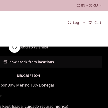
g
EN
CLP
|
Login
Cart
 Tweed Fingering
Add to Wishlist
Show stock from locations
DESCRIPTION
a por 90% Merino 10% Donegal
r.
 Reutilizada (cuidado recurso hídrico)