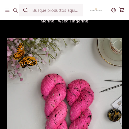
Hilados teñidos a mano con agua reutilizada
Inicio
Hilados
Merino Tweed Fingering
Merino Tweed Fingering