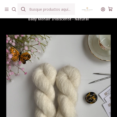
Hilados teñidos a mano con agua reutilizada
Inicio
Hilados
Baby Mohair Iridiscente
Baby Mohair Iridiscente - Natural