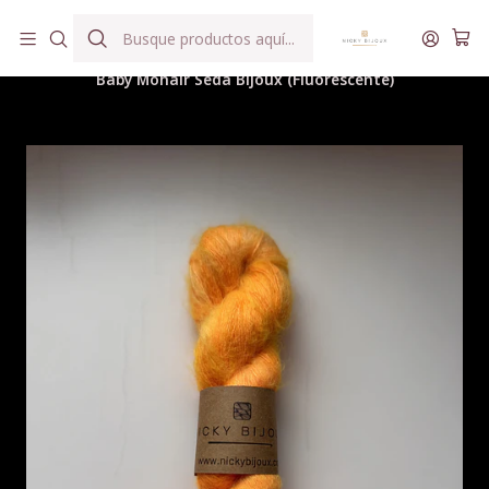
Hilados teñidos a mano con agua reutilizada
Inicio
Hilados
Baby Mohair Seda
Baby Mohair Seda Bijoux (Fluorescente)