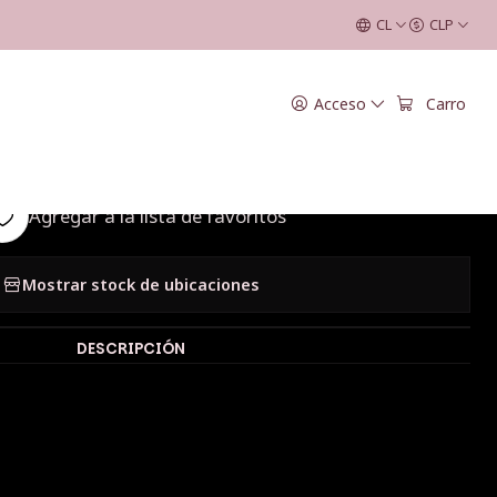
CL
CLP
|
Acceso
Carro
Navidad Bijoux 9
Agregar a la lista de favoritos
Mostrar stock de ubicaciones
DESCRIPCIÓN
ux
ana
x es nuestro producto estrella de la temporada, pensada