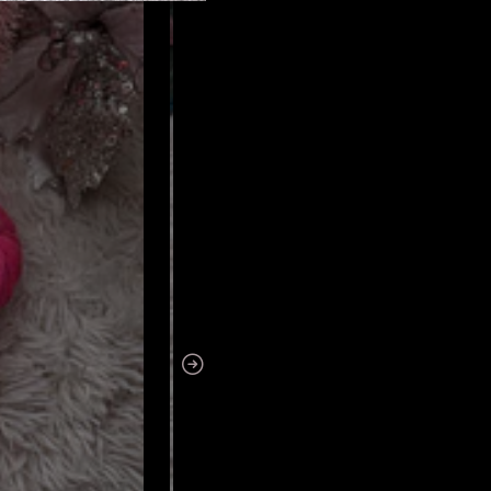
• Marcadores de Punto cr
Barcelona Knits) – detall
limitado
•Bolsos de Corazón De Tr
•Productos de Oveja Cast
naturales con stock limi
Cuantos más productos su
de tentador.
⚠️ Stock limitado
Tanto la caja como los pr
que esta es una oportuni
🎁 Ideal para regalar, p
hermosos y a mejor preci