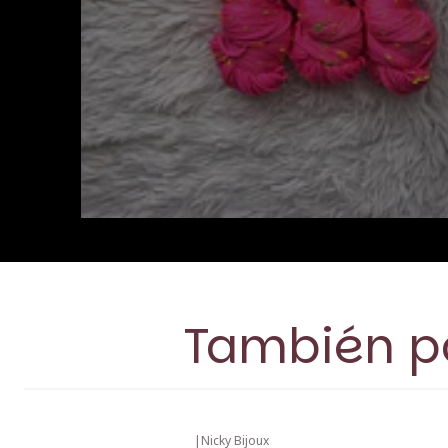
También po
|
Nicky Bijoux