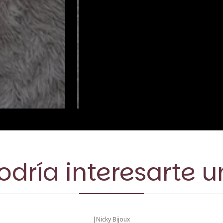
dría interesarte u
|
Nicky Bijoux