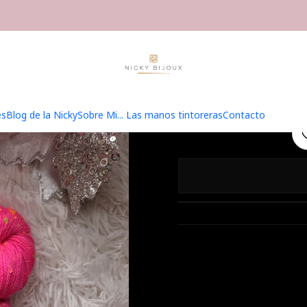
Inicio
Hilados
Caja Navidad Bijoux
Caja Navidad Bijoux 9
Caja 
es
Blog de la Nicky
Sobre Mi... Las manos tintoreras
Contacto
🎄 Caja de Navidad Bijo
La Magia Empieza Con L
La Caja de Navidad Bijou