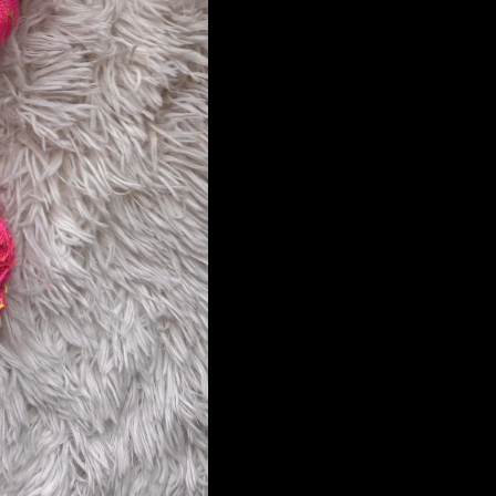
para regalar(te) creativid
Incluye:
3 madejas de lana Merin
15% Dónegal Flúor Seda Vi
súper conveniente, ideal
sorprender a alguien espe
Regalo sorpresa hecho e
Pero eso es solo el comie
✨ Personalízala y gana 
Al sumar otros productos
descuento hermoso al fin
Puedes agregar: