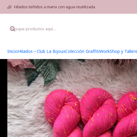
Hilados teñidos a mano con agua reutilizada
Inicio
Hilados
Club La Bijoux
Colección Graffiti
WorkShop y Taller