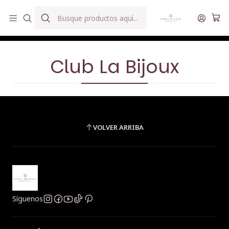
Hilados teñidos a mano con agua reutilizada
Inicio
Blog
Club La Bijoux
Club La Bijoux
VOLVER ARRIBA
Síguenos