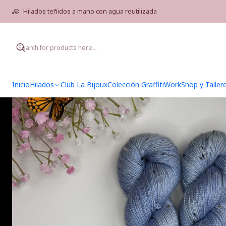
Home
H
Hilados teñidos a mano con agua reutilizada
Inicio
Hilados
Club La Bijoux
Colección Graffiti
WorkShop y Taller