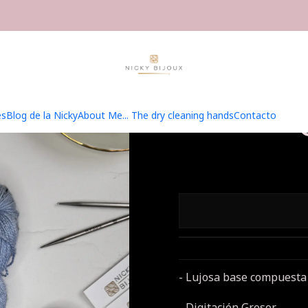
ilados
Merino Seda Tweed Fingering
Merino Seda Tweed Fingerin
Meri
Fin
es
Blog de la Nicky
About Me... The dry cleaning hands
Contacto
- Lujosa base compuesta
- Digitación Grosor.