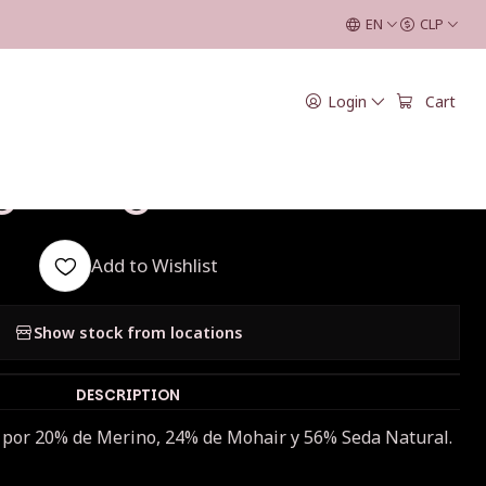
g - Cielo
EN
CLP
|
Login
Cart
no Seda Tweed
gering - Cielo
Add to Wishlist
Show stock from locations
DESCRIPTION
 por 20% de Merino, 24% de Mohair y 56% Seda Natural.