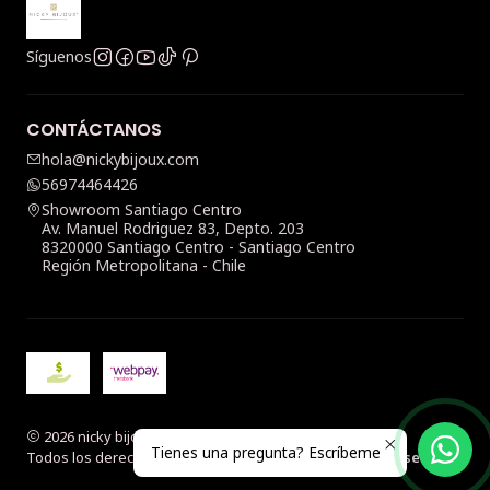
Síguenos
CONTÁCTANOS
hola@nickybijoux.com
56974464426
Showroom Santiago Centro
Av. Manuel Rodriguez 83, Depto. 203
8320000 Santiago Centro - Santiago Centro
Región Metropolitana - Chile
2026 nicky bijoux.
Tienes una pregunta? Escríbeme
Todos los derechos reservados.
Desarrollado por Jumpseller
.