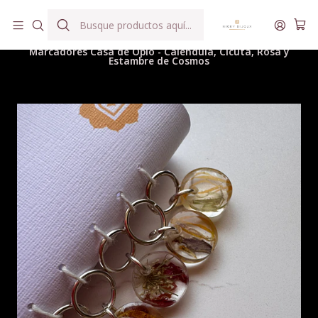
Hilados teñidos a mano con agua reutilizada
Inicio
Hilados
Accesorios y Complementos Tejeriles
Marcadores Casa de Opio - Caléndula, Cicuta, Rosa y
Estambre de Cosmos