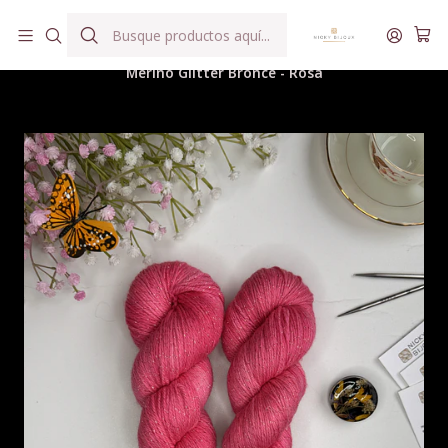
Hilados teñidos a mano con agua reutilizada
Inicio
Hilados
Merino Glitter Bronce
Merino Glitter Bronce - Rosa