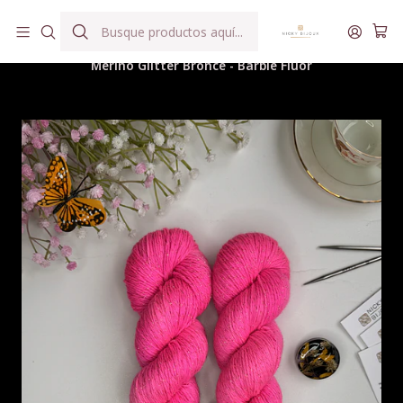
Hilados teñidos a mano con agua reutilizada
Inicio
Hilados
Merino Glitter Bronce
Merino Glitter Bronce - Barbie Flúor