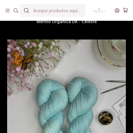
Hilados teñidos a mano con agua reutilizada
Inicio
Hilados
Merino Orgánica DK
Merino Orgánica DK - Celeste