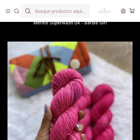
Hilados teñidos a mano con agua reutilizada
Inicio
Hilados
Merino Superwash DK
Merino Superwash DK - Barbie Girl