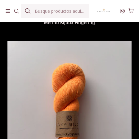
Hilados teñidos a mano con agua reutilizada
Inicio
Hilados
Merino Bijoux Fingering
Merino Bijoux Fingering