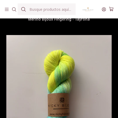
Hilados teñidos a mano con agua reutilizada
Inicio
Hilados
Merino Bijoux Fingering
Merino Bijoux Fingering - Tayrona