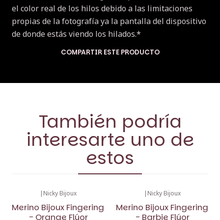
el color real de los hilos debido a las limitaciones
propias de la fotografía ya la pantalla del dispositivo
de donde estás viendo los hilados.*
COMPARTIR ESTE PRODUCTO
También podría
interesarte uno de
estos
|
Nicky Bijoux
|
Nicky Bijoux
Merino Bijoux Fingering
Merino Bijoux Fingering
- Orange Flúor
- Barbie Flúor