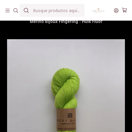
Hilados teñidos a mano con agua reutilizada
Inicio
Hilados
Merino Bijoux Fingering
Merino Bijoux Fingering - Hulk Flúor