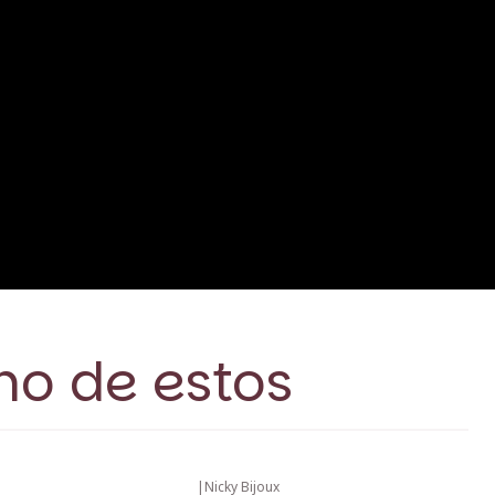
no de estos
|
Nicky Bijoux