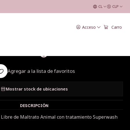
rigo
CL
CLP
|
Acceso
Carro
 Superwash Sport
- Trigo
Agregar a la lista de favoritos
Mostrar stock de ubicaciones
DESCRIPCIÓN
Libre de Maltrato Animal con tratamiento Superwash