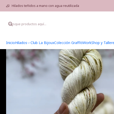
Inic
Hilados teñidos a mano con agua reutilizada
Inicio
Hilados
Club La Bijoux
Colección Graffiti
WorkShop y Taller