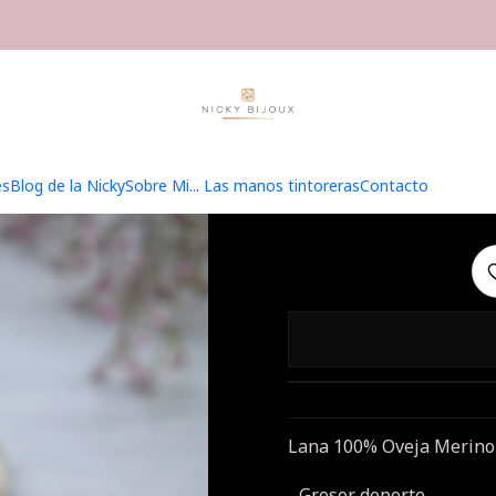
io
Hilados
Merino Superwash Sport
Merino Superwash Sport - T
Merino
es
Blog de la Nicky
Sobre Mi... Las manos tintoreras
Contacto
Lana 100% Oveja Merino 
- Grosor deporte,