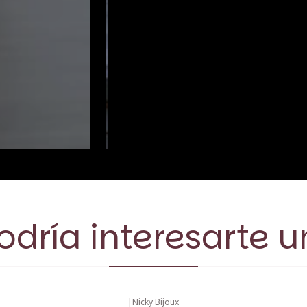
dría interesarte u
|
Nicky Bijoux