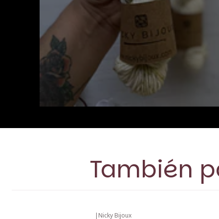
También po
|
Nicky Bijoux