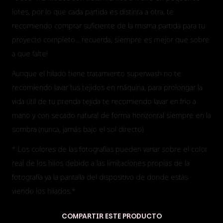
lotes, por lo que cada partida es distinta a otra, te
recomiendo comprar suficiente de la misma partida para tu
proyecto completo... recuerda, siempre es mejor que sobre
a que falte!
Aunque el hilado tiene tratamiento superwash no te
recomiendo lavar tus tejidos en máquina, para prolongar la
vida útil de tu prenda tejida te recomiendo lavar en frío a
mano y con secado natural de forma horizontal siempre en la
sombra (nunca, jamás bajo el sol directo).
* Los colores de las fotografías pueden variar sobre el color
real de los hilos debido a las limitaciones propias de la
fotografía ya la pantalla del dispositivo de donde estás
viendo los hilados.*
COMPARTIR ESTE PRODUCTO