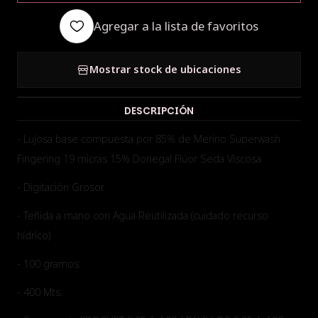
Agregar a la lista de favoritos
Mostrar stock de ubicaciones
DESCRIPCIÓN
- Lujosa base compuesta por 85% de Merino Superwash
Fingering 19 micras 15% Donegal Flúor Seda Viscosa
- Digitación Grosor
- Teñida a mano con Agua Reutilizada (cuidado recurso
hídrico)
- 100 gramos.
- 400 Mts.