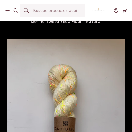
Hilados teñidos a mano con agua reutilizada
Inicio
Hilados
Merino Tweed Fingering
Merino Tweed Seda Flúor - Natural