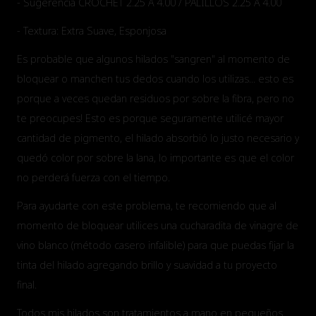
- Sugerencia CROCHET 2.25 A 4.00 / PALILLOS 2.25 A 4.00
- Textura: Extra Suave, Esponjosa
Es probable que algunos hilados "sangren" al momento de
bloquear o manchen tus dedos cuando los utilizas... esto es
porque a veces quedan residuos por sobre la fibra, pero no
te preocupes! Esto es porque seguramente utilicé mayor
cantidad de pigmento, el hilado absorbió lo justo necesario y
quedó color por sobre la lana, lo importante es que el color
no perderá fuerza con el tiempo.
Para ayudarte con este problema, te recomiendo que al
momento de bloquear utilices una cucharadita de vinagre de
vino blanco (método casero infalible) para que puedas fijar la
tinta del hilado agregando brillo y suavidad a tu proyecto
final.
Todos mis hilados son tratamientos a mano en pequeños