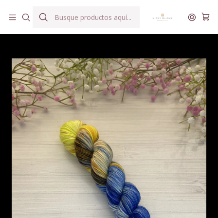
Hilados teñidos a mano con agua reutilizada
Inicio
Hilados
Minis Bijoux
Mini Bijoux