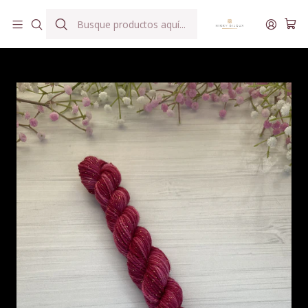
Hilados teñidos a mano con agua reutilizada
Inicio
Hilados
Minis Bijoux
Mini Bijoux Bronce