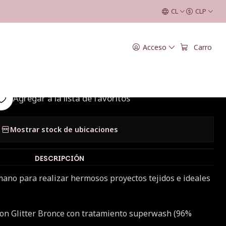
CL
CLP
|
Acceso
Carro
 Bijoux Bronce
Agregar a la lista de favoritos
Mostrar stock de ubicaciones
DESCRIPCIÓN
ano para realizar hermosos proyectos tejidos e ideales
on Glitter Bronce con tratamiento superwash (96%