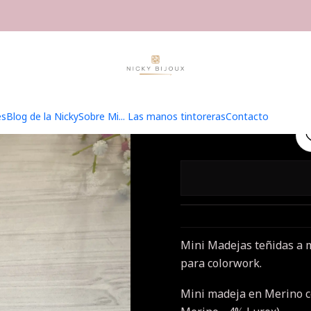
Inicio
Hilados
Minis Bijoux
Mini Bijoux Bronce
Mini
es
Blog de la Nicky
Sobre Mi... Las manos tintoreras
Contacto
Mini Madejas teñidas a m
para colorwork.
Mini madeja en Merino c