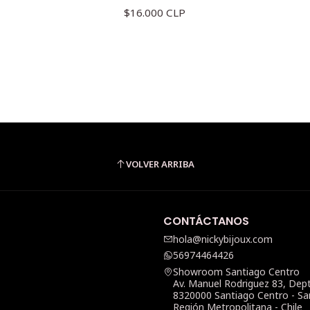
$16.000 CLP
VOLVER ARRIBA
CONTÁCTANOS
hola@nickybijoux.com
56974464426
Showroom Santiago Centro
Av. Manuel Rodriguez 83, Dep
8320000 Santiago Centro - Sa
Región Metropolitana - Chile