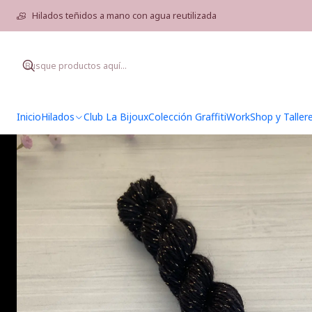
Hilados teñidos a mano con agua reutilizada
Inicio
Hilados
Club La Bijoux
Colección Graffiti
WorkShop y Taller