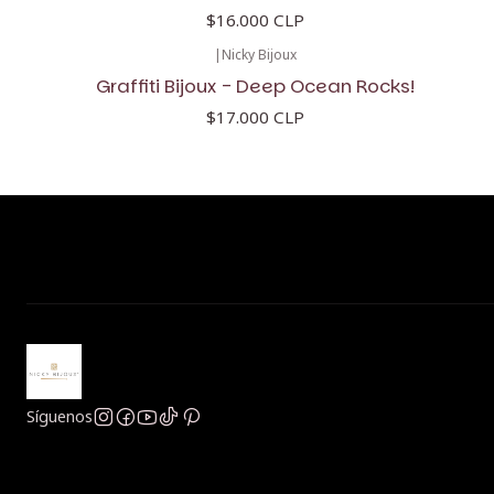
$16.000 CLP
|
Nicky Bijoux
Graffiti Bijoux - Deep Ocean Rocks!
$17.000 CLP
Síguenos