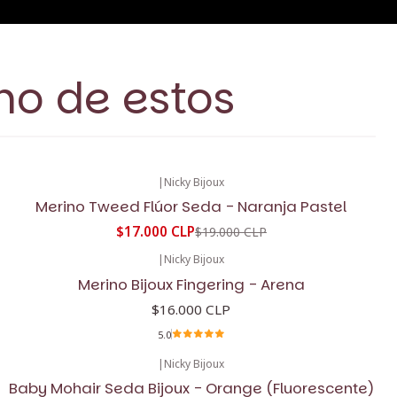
no de estos
|
Nicky Bijoux
-11%
OFF
Merino Tweed Flúor Seda - Naranja Pastel
$17.000 CLP
$19.000 CLP
|
Nicky Bijoux
Merino Bijoux Fingering - Arena
$16.000 CLP
5.0
|
Nicky Bijoux
Baby Mohair Seda Bijoux - Orange (Fluorescente)