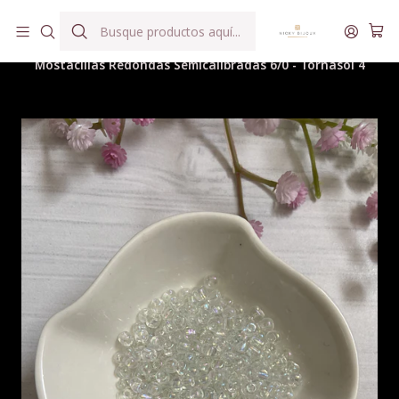
Hilados teñidos a mano con agua reutilizada
Inicio
Hilados
Accesorios y Complementos Tejeriles
Mostacillas Redondas Semicalibradas 6/0 - Tornasol 4