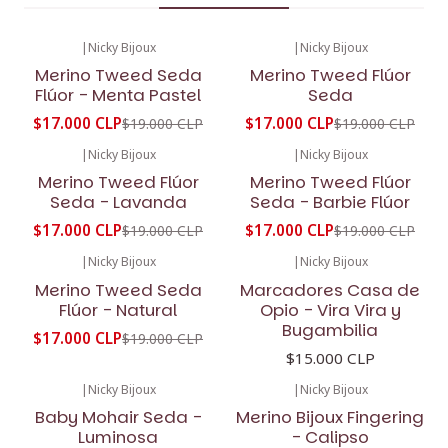
|
Nicky Bijoux
|
Nicky Bijoux
-11%
OFF
-11%
OFF
Merino Tweed Seda
Merino Tweed Flúor
Flúor - Menta Pastel
Seda
$17.000 CLP
$17.000 CLP
$19.000 CLP
$19.000 CLP
|
Nicky Bijoux
|
Nicky Bijoux
-11%
OFF
-11%
OFF
Merino Tweed Flúor
Merino Tweed Flúor
Seda - Lavanda
Seda - Barbie Flúor
$17.000 CLP
$17.000 CLP
$19.000 CLP
$19.000 CLP
|
Nicky Bijoux
|
Nicky Bijoux
-11%
OFF
Merino Tweed Seda
Marcadores Casa de
Flúor - Natural
Opio - Vira Vira y
Bugambilia
$17.000 CLP
$19.000 CLP
$15.000 CLP
|
Nicky Bijoux
|
Nicky Bijoux
Baby Mohair Seda -
Merino Bijoux Fingering
Luminosa
- Calipso