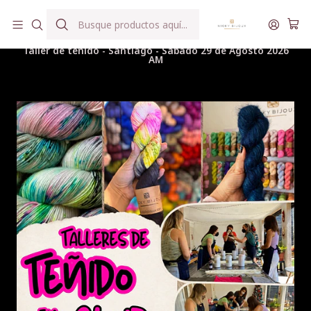
Hilados teñidos a mano con agua reutilizada
Inicio
Hilados
WorkShop y Talleres
Taller de teñido - Santiago - Sábado 29 de Agosto 2026
AM