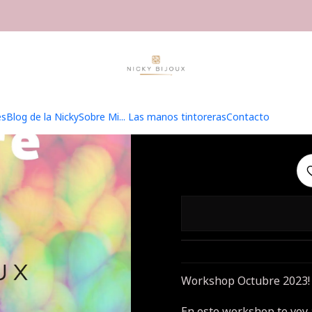
io
Hilados
WorkShop y Talleres
Workshop Tintóreo - Octubre 
Work
O
es
Blog de la Nicky
Sobre Mi... Las manos tintoreras
Contacto
Workshop Octubre 2023!
En este workshop te voy 