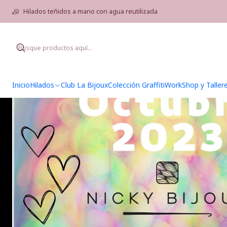
Inic
Hilados teñidos a mano con agua reutilizada
Inicio
Hilados
Club La Bijoux
Colección Graffiti
WorkShop y Taller