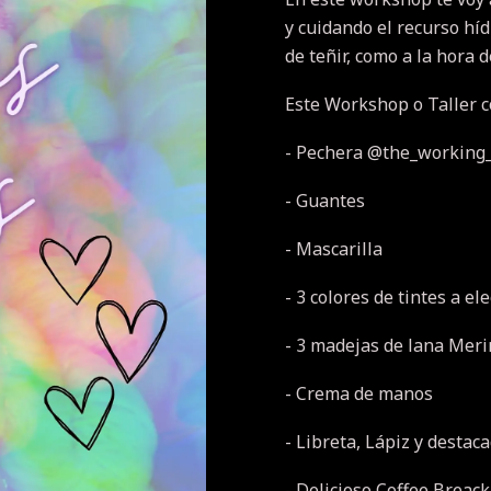
y cuidando el recurso hídr
de teñir, como a la hora 
Este Workshop o Taller c
- Pechera @the_workin
- Guantes
- Mascarilla
- 3 colores de tintes a el
- 3 madejas de lana Mer
- Crema de manos
- Libreta, Lápiz y destac
- Delicioso Coffee Breack