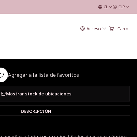
2023
CL
CLP
|
Acceso
Carro
shop Tintóreo -
ctubre 2023
Agregar a la lista de favoritos
Mostrar stock de ubicaciones
DESCRIPCIÓN
a enseñar a teñir tus propios hilados de manera óptima