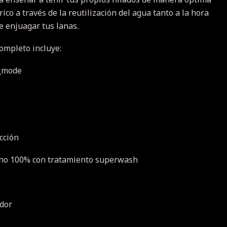
ico a través de la reutilización del agua tanto a la hora
de enjuagar tus lanas.
ompleto incluye:
g_mode
ección
ino 100% con tratamiento superwash
ador
.