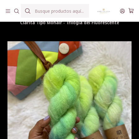
Hilados teñidos a mano con agua reutilizada
Inicio
Hilados
Clarita Tipo Mohair
Clarita Tipo Mohair - Trilogía del Fluorescente