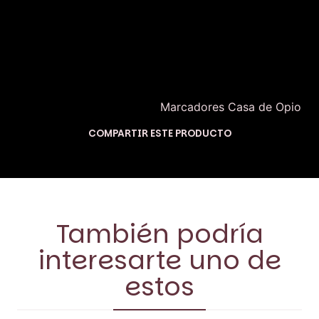
Por la compra de este kit puedes llevar unos
marcadores de @casadeopio a un precio especial
(el descuento lo verás reflejado en el carrito de
compras) te dejo el enlace para que vayas a ver los
hermosos marcadores creados para nicky bijoux
por Fran de Casa de Opio
Marcadores Casa de Opio
COMPARTIR ESTE PRODUCTO
También podría
interesarte uno de
estos