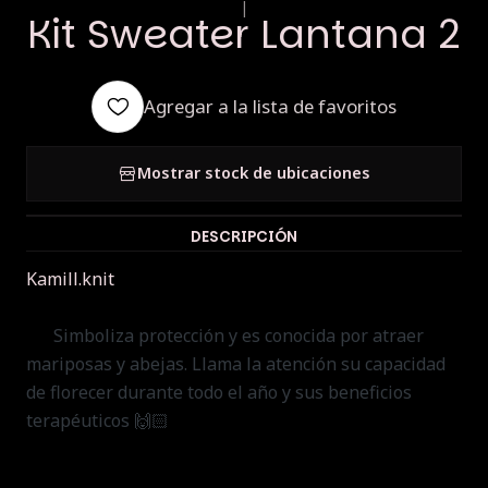
|
Kit Sweater Lantana 2
Agregar a la lista de favoritos
Mostrar stock de ubicaciones
DESCRIPCIÓN
Kamill.knit
:
"Esta flor llamada Lantana la admiro
desde que soy una niña, además rima con Lana
Simboliza protección y es conocida por atraer
💚
mariposas y abejas. Llama la atención su capacidad
de florecer durante todo el año y sus beneficios
terapéuticos 🙌🏻
.. . Crecí en el jardín, de mi
abuelita paterna, con una cantidad increíble de
flores y árboles frutales, pasaba tardes con mi