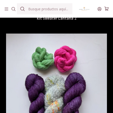
Hilados teñidos a mano con agua reutilizada
Inicio
Hilados
Kits, Box, Colaboraciones
Kit Sweater Lantana 2